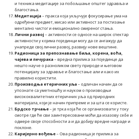
и техника медитације за побољшање општег здравља и
благостања.
Медитација
– пракса која укључује фокусирање ума на
одређени предмет, мисао или активност за постизање
ментално чистог и емоционално смиреног стања.
Лични развој
– активности се односе на широк спектар
активности у којима појединци могу да се ангажују да
унапреде свој лични развој, развију нове вештине.
Радионица за препознавање биља, корена, воћа,
чајева и печурака
– вредна прилика за појединце да
нешто науче о разноликом свету природе и његовом
потенцијалу за здравље и благостање али и како их
правилно користити.
Производња етеричних уља
– одличан начин да се
упознате са уметношћу и науком о производњи
висококвалитетних етеричних уља од природних
материјала, који је начин припреме и за шта се користе.
Брдско трчање
– је трка која ће се организовати у току
смотре где ће сви заинтересовани моћи да изазову себе и
одмере своје способности а и да добију вредне награде и
поклоне.
Каријерно вођење
– Ова радионица је прилика за