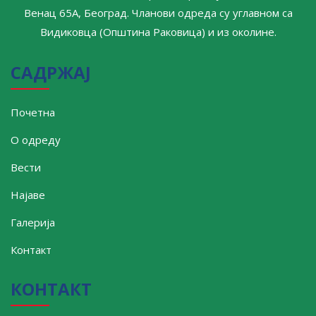
Венац 65А, Београд. Чланови одреда су углавном са
Видиковца (Општина Раковица) и из околине.
САДРЖАЈ
Почетна
О одреду
Вести
Најаве
Галерија
Контакт
КОНТАКТ