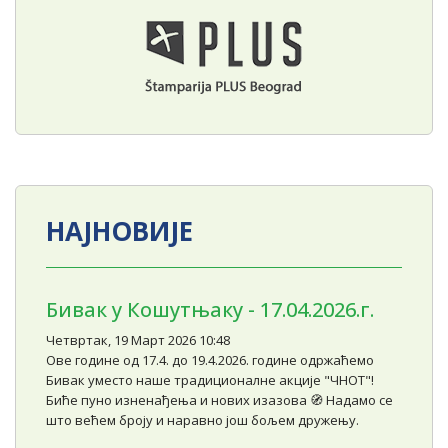
НАЈНОВИЈЕ
Бивак у Кошутњаку - 17.04.2026.г.
Четвртак, 19 Март 2026 10:48
Ове године од 17.4. до 19.4.2026. године одржаћемо
Бивак уместо наше традиционалне акције "ЧНОТ"!
Биће пуно изненађења и нових изазова 🧭 Надамо се
што већем броју и наравно још бољем дружењу.