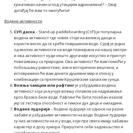
креативан начин и под утицајем адреналина!? – Овај
догађај ће вам то омогућити!
Во
дене активности
:
СУП даска
– Stand-up paddleboarding (СУП) је популарна
водена активност где човек стоји на великој дасци и
користи весло да се креће површином воде. Сурф је једна
од многих активности на води планирана на нашој смотри
и ова активност нуди нешто другачије искуство и приступ
повезивању са природом. Ова активност ће вам помоћи у
побољшању равнотеже, али и моторичких вештина, а
истовремено ће вам донети душевни мир и спокој у
комбинацији са прелепим Крушевским заласком сунца.
Вожња чамцем или рафтинг
је узбудљива водена
активност која укључује вожњу сплавом на надувавање
кроз брзаке беле воде. Рафтинг ће бити посебан изазов
јер се тестира способност и тимски дух деце и омладине.
Водене лудорије
– Водене лудорије се односе на разне
забаве и узбудљиве активности на води. Водене лудорије
су низ активности на и у води, који пре свега имају забаван
карактер и дозу хумора. Приуштите себи задовољство и
незаборавне тренутке!