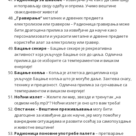
и поправљају своју одећу и опрема. Учимо вештине
свакодневног живота!
„Гравирање”
металних и дрвених предмета
електролизом или гравером – Радионица гравирања може
бити драгоцена прилика за извиђаче да науче како
персонализовати и украсити металне и дрвене предмете
користећи алат за електролизу или гравер.
Бацање секире
– Бацање секире је рекреативна
активност која укључује бацање осе до циља. Одлична
прилика да се изборите са темпераментом и вишком
енергије!
Бацање копља
– Копља је атлетска дисциплина која
укључује бацање копља што је могуће даље. Захтева снагу,
технику и прецизност. Одлична прилика за суочавање са
темпераментом и вишком енергије!
Ноћни излет
– Желите ли мир, звезде и тренутак „на
седмом небу.mp3“? Ноћни излет је оно што вам треба!
Опстанак – Вештине преживљавања
могу бити
драгоцене за извиђаче да их науче, јер могу помоћи у
ванредним ситуацијама и развити осећај за самопоуздање
и животне вештине!
Радионица поновне употребе палета
– претварање