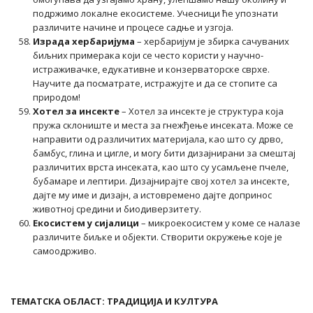
подржимо локалне екосистеме. Учесници ће упознати
различите начине и процесе садње и узгоја.
Израда хербаријума
– хербаријум је збирка сачуваних
биљних примерака који се често користи у научно-
истраживачке, едукативне и конзерваторске сврхе.
Научите да посматрате, истражујте и да се стопите са
природом!
Хотел за инсекте
– Хотел за инсекте је структура која
пружа склониште и места за гнежђење инсеката. Може се
направити од различитих материјала, као што су дрво,
бамбус, глина и цигле, и могу бити дизајнирани за смештај
различитих врста инсеката, као што су усамљене пчеле,
бубамаре и лептири. Дизајнирајте свој хотел за инсекте,
дајте му име и дизајн, а истовремено дајте допринос
животној средини и биодиверзитету.
Екосистем у сијалици
– микроекосистем у коме се налазе
различите биљке и објекти. Створити окружење које је
самоодрживо.
ТЕМАТСКА ОБЛАСТ: ТРАДИЦИЈА И КУЛТУРА