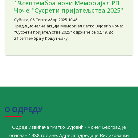
19.септембра нови Меморијал РВ
Чоче: "Сусрети пријатељства 2025"
Субота, 06 Септембар 2025 10:45
Традиционална акција Меморијал Ратко Вујовић Чоче:
"Сусрети пријатељства 2025" одржаће се од 19. до
21.септембра у Кошутњаку.
О ОДРЕДУ
Одред извиђача "Ратко Вујовић - Чоче" Београд је
основан 1988 године. Адреса одреда је Видиковачки