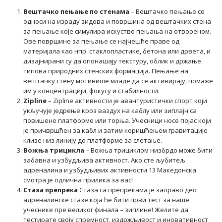
Вештачко пењање по стенама
– Вештачко пењање се
односи на израду зидова и површина од вештачких стена
за пењање које симулира искуство пењања на отвореном.
Ове површине за пењање се најчешће праве од
материјала као нпр. стаклопластике, бетона или дрвета, и
дизајнирани су да опонашају текстуру, облик и држање
типова природних стенских формација. Пењање на
вештачку стену мотивише младе да се активирају, помаже
им у концентрацији, фокусу и стабилности.
Zipline
– Zipline активности је авантуристички спорт који
укључује једрење кроз ваздух на каблу или зиплајн са
повишене платформе или торња. Учесници носе појас који
је причвршћен за кабл и затим коришћењем гравитације
клизе низ линију до платформе за слетање.
Вожња трицикла
– Вожња трициклом низбрдо може бити
забавна и узбудљива активност. Ако сте љубитељ
адреналина и узбудљивих активности 13 Македонска
смотра је одлична прилика за вас!
Стаза препрека
Стаза са препрекама је заправо део
адреналинске стазе која ће бити први тест за наше
учеснике пре великог финала – зиплине! Желите да
тестирате своју спремност, издржљивост и иновативност