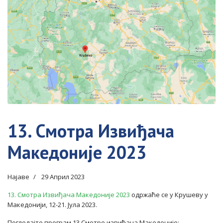
13. Смотра Извиђача
Македоније 2023
Најаве
29 Април 2023
13. Смотра Извиђача Македоније 2023
одржаће се у Крушеву у
Македонији, 12-21. Јула 2023.
Погледајте програм 13.Смотре извиђача Македоније: