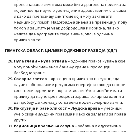
препознавање симптома може бити драгоцена прилика за
појединце да науче о уобичајеним здравственим стањима
и како да препознају симптоме који могу захтевати
медицинску помоћ. Надоградња знања за превенцију, прву
помоћ и заштиту је увек добродошла и корисна, па ако
желите да надоградите своје знање, ово је одлична
прилика за то!
ТЕМАТСКА ОБЛАСТ: ЦИЉЕВИ ОДРЖИВОГ РАЗВОЈА (СДГ)
Нула глади – нула отпада
– одрживе праксе кувања које
могу помоћи смањеном бацању хране и промоцији
безбедне хране.
Соларна светла
– драгоцена прилика за појединце да
науче о обновљивим ресурсима енергије и како да створе
сопствени одрживи извор светлости. Учесници ће имати
прилику да науче цео процес стварања соларних лампи и
да пробају да креирају сопствени модел соларних лампи.
Инклузија и разноликост – Људска права
– учесници
уче о својим људским правима и како се залагати за права
других.
Радионица прављења сапуна
– забавна и едукативна
активност која подучава вредне лекције вештине као што