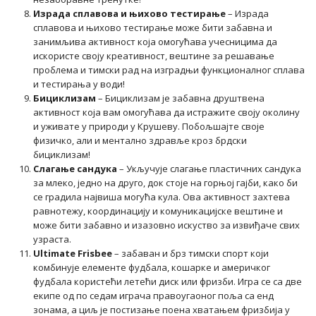
Израда сплавова и њихово тестирање
– Израда
сплавова и њихово тестирање може бити забавна и
занимљива активност која омогућава учесницима да
искористе своју креативност, вештине за решавање
проблема и тимски рад на изградњи функционалног сплава
и тестирања у води!
Бициклизам
– Бициклизам је забавна друштвена
активност која вам омогућава да истражите своју околину
и уживате у природи у Крушеву. Побољшајте своје
физичко, али и ментално здравље кроз брдски
бициклизам!
Слагање сандука
– Укључује слагање пластичних сандука
за млеко, једно на друго, док стоје на горњој гајби, како би
се градила највиша могућа кула. Ова активност захтева
равнотежу, координацију и комуникацијске вештине и
може бити забавно и изазовно искуство за извиђаче свих
узраста.
Ultimate Frisbee
– забаван и брз тимски спорт који
комбинује елементе фудбала, кошарке и америчког
фудбала користећи летећи диск или фризби. Игра се са две
екипе од по седам играча правоугаоног поља са енд
зонама, а циљ је постизање поена хватањем фризбија у