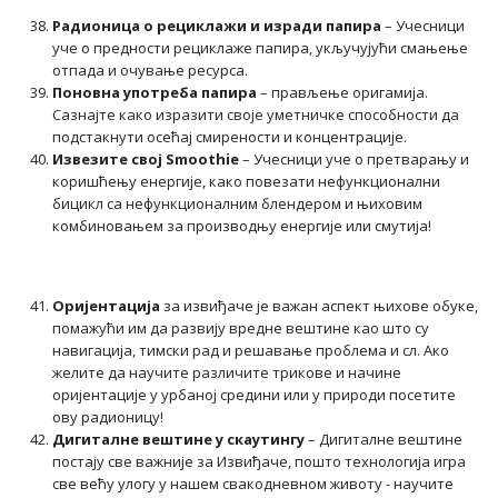
Радионица о рециклажи и изради папира
– Учесници
уче о предности рециклаже папира, укључујући смањење
отпада и очување ресурса.
Поновна употреба папира
– прављење оригамија.
Сазнајте како изразити своје уметничке способности да
подстакнути осећај смирености и концентрације.
Извезите свој Smoothie
– Учесници уче о претварању и
коришћењу енергије, како повезати нефункционални
бицикл са нефункционалним блендером и њиховим
комбиновањем за производњу енергије или смутија!
Оријентација
за извиђаче је важан аспект њихове обуке,
помажући им да развију вредне вештине као што су
навигација, тимски рад и решавање проблема и сл. Ако
желите да научите различите трикове и начине
оријентације у урбаној средини или у природи посетите
ову радионицу!
Дигиталне вештине у скаутингу
– Дигиталне вештине
постају све важније за Извиђаче, пошто технологија игра
све већу улогу у нашем свакодневном животу - научите