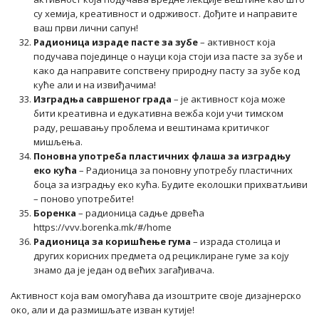
су хемија, креативност и одрживост. Дођите и направите
ваш први лични сапун!
Радионица израде пасте за зубе
– активност која
подучава појединце о науци која стоји иза пасте за зубе и
како да направите сопствену природну пасту за зубе код
куће али и на извиђачима!
Изградња савршеног града
– је активност која може
бити креативна и едукативна вежба који учи тимском
раду, решавању проблема и вештинама критичког
мишљења.
Поновна употреба пластичних флаша за изградњу
еко кућа
– Радионица за поновну употребу пластичних
боца за изградњу еко кућа. Будите еколошки прихватљиви
– поново употребите!
Боренка
– радионица садње дрвећа
https://vvv.borenka.mk/#/home
Радионица за коришћење гума
– израда столица и
других корисних предмета од рециклиране гуме за коју
знамо да је један од већих загађивача.
Активност која вам омогућава да изоштрите своје дизајнерско
око, али и да размишљате изван кутије!