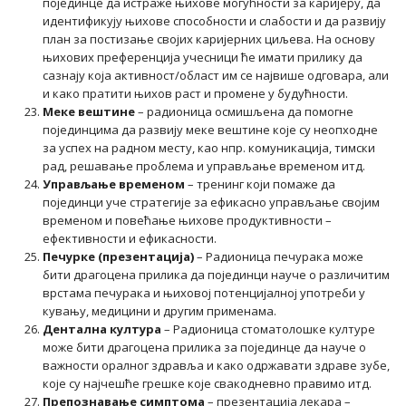
појединце да истраже њихове могућности за каријеру, да
идентификују њихове способности и слабости и да развију
план за постизање својих каријерних циљева. На основу
њихових преференција учесници ће имати прилику да
сазнају која активност/област им се највише одговара, али
и како пратити њихов раст и промене у будућности.
Меке вештине
– радионица осмишљена да помогне
појединцима да развију меке вештине које су неопходне
за успех на радном месту, као нпр. комуникација, тимски
рад, решавање проблема и управљање временом итд.
Управљање временом
– тренинг који помаже да
појединци уче стратегије за ефикасно управљање својим
временом и повећање њихове продуктивности –
ефективности и ефикасности.
Печурке (презентација)
– Радионица печурака може
бити драгоцена прилика да појединци науче о различитим
врстама печурака и њиховој потенцијалној употреби у
кувању, медицини и другим применама.
Дентална култура
– ​​Радионица стоматолошке културе
може бити драгоцена прилика за појединце да науче о
важности оралног здравља и како одржавати здраве зубе,
које су најчешће грешке које свакодневно правимо итд.
Препознавање симптома
– презентација лекара –