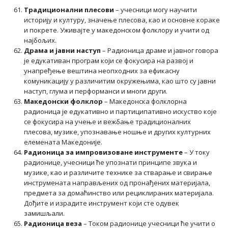
Традиционални плесови
– учесници могу научити
историју и културу, значење плесова, као и основне кораке
и покрете. Уживајте у македонском фолклору и учити од
најбољих.
Драма и јавни наступ
– Радионица драме и јавног говора
је едукативан програм који се фокусира на развој и
унапређење вештина неопходних за ефикасну
комуникацију у различитим окружењима, као што су јавни
наступ, глума и перформанси и многи други.
Македонски фолклор
– Македонска фолклорна
радионица је едукативно и партиципативно искуство које
се фокусира на учење и вежбање традиционалних
плесова, музике, упознавање ношње и других културних
елемената Македоније.
Радионица за импровизоване инструменте
– У току
радионице, учесници ће упознати принципе звука и
музике, као и различите технике за стварање и свирање
инструмената направљених од пронађених материјала,
предмета за домаћинство или рециклираних материјала.
Дођите и израдите инструмент који сте одувек
замишљали.
Радионица веза
– Током радионице учесници ће учити о