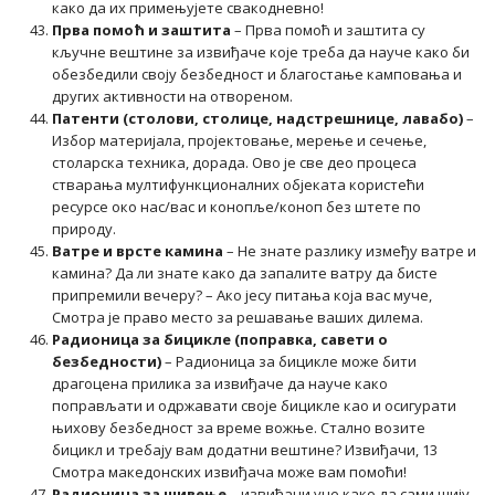
како да их примењујете свакодневно!
Прва помоћ и заштита
– Прва помоћ и заштита су
кључне вештине за извиђаче које треба да науче како би
обезбедили своју безбедност и благостање камповања и
других активности на отвореном.
Патенти (столови, столице, надстрешнице, лавабо)
–
Избор материјала, пројектовање, мерење и сечење,
столарска техника, дорада. Ово је све део процеса
стварања мултифункционалних објеката користећи
ресурсе око нас/вас и конопље/коноп без штете по
природу.
Ватре и врсте камина
– Не знате разлику између ватре и
камина? Да ли знате како да запалите ватру да бисте
припремили вечеру? – Ако јесу питања која вас муче,
Смотра је право место за решавање ваших дилема.
​​Радионица за бицикле (поправка, савети о
безбедности)
– Радионица за бицикле може бити
драгоцена прилика за извиђаче да науче како
поправљати и одржавати своје бицикле као и осигурати
њихову безбедност за време вожње. Стално возите
бицикл и требају вам додатни вештине? Извиђачи, 13
Смотра македонских извиђача може вам помоћи!
Радионица за шивење
– извиђачи уче како да сами шију