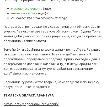
македонска верзија
(пдф),
енглеска верзија
(пдф) и
српска верзија (наш слободан превод)
:
Програм Смотре подељен је у седам тематских области. Сваки
учесник ће покрити све тематске области током 10 дана. То не
значи да ће учесник проћи све радионице, већ да ће проћи део
радионица из свих области.
Теме ће бити обрађиване сваког дана и ротираће се. Ротација
се врши према поткамповима. То значи да ћемо имати 7
подкампова и 7 програмских подручја. Први и последњи дан је
резервисан за долазак и одлазак, а ту је и међународни дан –
дан отворених врата са културно-забавним едукативним
догађајима и активностима.
Радионице су различитог трајања, неке трају сат и по, неке су
полудневне, неке целодневне.
ТЕМАТСКА ОБЛАСТ: АВАНТУРА
Активности у адреналинском парку
: