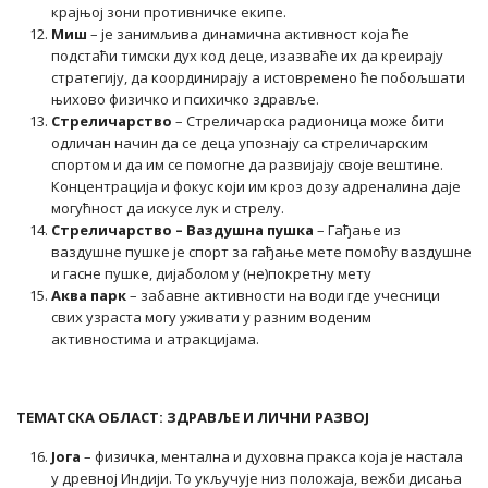
крајњој зони противничке екипе.
Миш
– је занимљива динамична активност која ће
подстаћи тимски дух код деце, изазваће их да креирају
стратегију, да координирају а истовремено ће побољшати
њихово физичко и психичко здравље.
Стреличарство
– Стреличарска радионица може бити
одличан начин да се деца упознају са стреличарским
спортом и да им се помогне да развијају своје вештине.
Концентрација и фокус који им кроз дозу адреналина даје
могућност да искусе лук и стрелу.
Стреличарство – Ваздушна пушка
– Гађање из
ваздушне пушке је спорт за гађање мете помоћу ваздушне
и гасне пушке, дијаболом у (не)покретну мету
Аква парк
– забавне активности на води где учесници
свих узраста могу уживати у разним воденим
активностима и атракцијама.
ТЕМАТСКА ОБЛАСТ: ЗДРАВЉЕ И ЛИЧНИ РАЗВОЈ
Јога
– физичка, ментална и духовна пракса која је настала
у древној Индији. То укључује низ положаја, вежби дисања