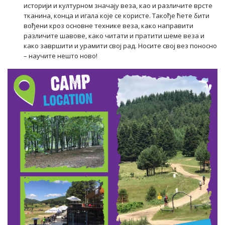
историји и културном значају веза, као и различите врсте
тканина, конца и игала које се користе. Такође ћете бити
вођени кроз основне технике веза, како направити
различите шавове, како читати и пратити шеме веза и
како завршити и урамити свој рад. Носите свој вез поносно
– научите нешто ново!