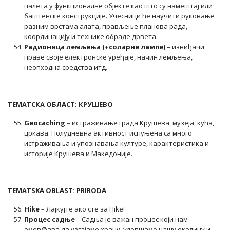
палета у функционалне објекте као што су намештај или
баштенске конструкције. Учесници ће научити руковање
разним врстама алата, прављење планова рада,
координацију и технике обраде дрвета.
Радионица лемљења (+соларне лампе)
– извиђачи
праве своје електронске уређаје, начин лемљења,
неопходна средства итд.
ТЕМАТСКА ОБЛАСТ: КРУШЕВО
Geocaching
– истраживање града Крушева, музеја, кућа,
цркава. Полудневна активност испуњена са много
истраживања и упознавања културе, карактеристика и
историје Крушева и Македоније.
TEMATSKA OBLAST: PRIRODA
Hike
– Лајкујте ако сте за Hike!
Процес садње
– Садња је важан процес који нам
омогућава да узгајамо храну, улепшамо нашу околину и