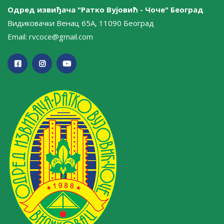
Одред извиђача "Ратко Вујовић - Чоче" Београд
Видиковачки Венац 65А, 11090 Београд
Email:
rvcoce@gmail.com